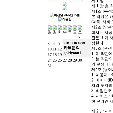
제 1 장
제 1 장 총 
제1조 (목적
2026년 05월
본 약관은 
(이하 '서비
제2조 (약관
회사는 사정
관은 초기 
1
2
010-3448-8200
생한다.
3
4
5
6
7
8
9
카톡문의
제3조 (관련
10
11
12
13
14
15
16
goldyoon1
1. 이 약
17
18
19
20
21
22
23
2. 본 약
24
25
26
27
28
29
30
의 분쟁에 
31
제4조 (용어
1. 이용자 
2. 아이디(
자와 숫자의
3. 비밀번
4. 서비스
한 온라인 
제 2 장 서