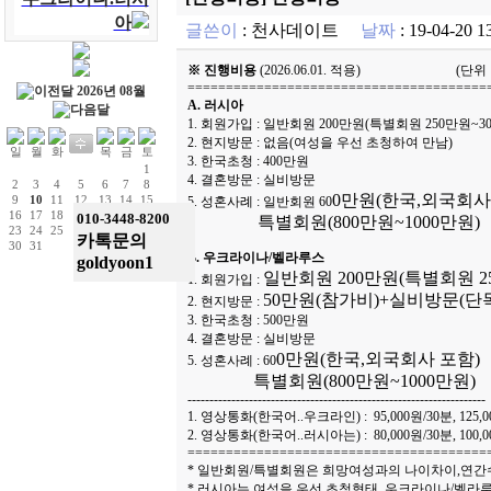
아
글쓴이
:
천사데이트
날짜
: 19-04-20
※
진행비용
(2026.06.01. 적용) (단위 :
=======================================
2026년 08월
A. 러시아
1. 회원가입 : 일반회원 200만원(특별회원 250만원~3
2. 현지방문 : 없음(여성을 우선 초청하여 만남)
3. 한국초청 : 400만원
1
4. 결혼방문 : 실비방문
2
3
4
5
6
7
8
0만원(한국,외국회사
9
10
11
12
13
14
15
5. 성혼사례 : 일반회원 60
16
17
18
19
20
21
22
010-3448-8200
특별회원(800만원~1000만원)
23
24
25
26
27
28
29
카톡문의
30
31
B. 우크라이나/벨라루스
goldyoon1
일반회원 200만원(특별회원 25
1. 회원가입 :
50만원(참가비)+실비방문(단독
2. 현지방문 :
3. 한국초청 : 500만원
4. 결혼방문 : 실비방문
0만원(한국,외국회사 포함)
5. 성혼사례 : 60
특별회원(800만원~1000만원)
--------------------------------------------------------------------
1. 영상통화(한국어..우크라인) : 95,000원/30분, 125,0
2. 영상통화(한국어..러시아는) : 80,000원/30분, 100,0
=======================================
* 일반회원/특별회원은 희망여성과의 나이차이,연간
* 러시아는 여성을 우선 초청형태, 우크라이나/벨라