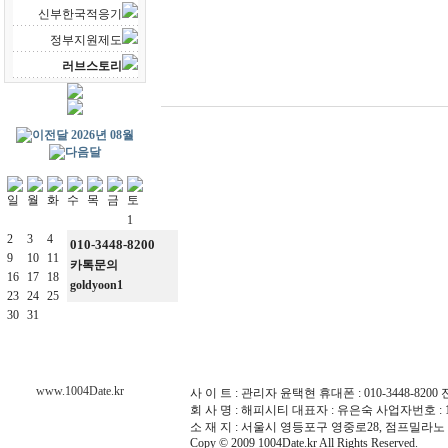
신부한국적응기
정부지원제도
러브스토리
2026년 08월
1
2
3
4
5
6
7
8
010-3448-8200
9
10
11
12
13
14
15
카톡문의
16
17
18
19
20
21
22
goldyoon1
23
24
25
26
27
28
29
30
31
www.1004Date.kr
사 이 트 : 관리자 윤택현 휴대폰 : 010-3448-8200 전화 :
회 사 명 : 해피시티 대표자 : 유은숙 사업자번호 : 10
소 재 지 : 서울시 영등포구 영중로28, 점프밀라노 
Copy © 2009 1004Date.kr All Rights Reserved.