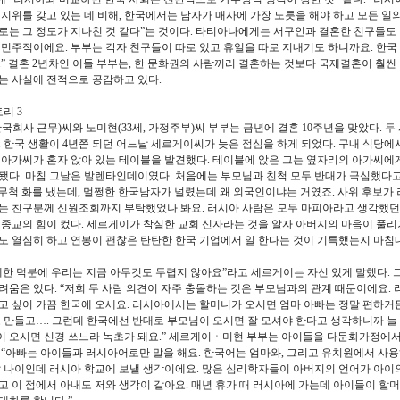
 지위를 갖고 있는 데 비해, 한국에서는 남자가 매사에 가장 노릇을 해야 하고 모든 일
로는 그 정도가 지나친 것 같다”는 것이다. 타티아나에게는 서구인과 결혼한 친구들도 
 민주적이에요. 부부는 각자 친구들이 따로 있고 휴일을 따로 지내기도 하니까요. 한
.” 결혼 2년차인 이들 부부는, 한 문화권의 사람끼리 결혼하는 것보다 국제결혼이 훨씬
는 사실에 전적으로 공감하고 있다.
리 3
한국회사 근무)씨와 노미현(33세, 가정주부)씨 부부는 금년에 결혼 10주년을 맞았다. 
. 한국 생활이 4년쯤 되던 어느날 세르게이씨가 늦은 점심을 하게 되었다. 구내 식당에
 아가씨가 혼자 앉아 있는 테이블을 발견했다. 테이블에 앉은 그는 옆자리의 아가씨에
됐다. 마침 그날은 발렌타인데이였다. 처음에는 부모님과 친척 모두 반대가 극심했다
가 무척 화를 냈는데, 멀쩡한 한국남자가 널렸는데 왜 외국인이냐는 거였죠. 사위 후보가
는 친구분께 신원조회까지 부탁했었나 봐요. 러시아 사람은 모두 마피아라고 생각했던 
 종교의 힘이 컸다. 세르게이가 착실한 교회 신자라는 것을 알자 아버지의 마음이 풀리
도 열심히 하고 연봉이 괜찮은 탄탄한 한국 기업에서 일 한다는 것이 기특했는지 마침
께한 덕분에 우리는 지금 아무것도 두렵지 않아요”라고 세르게이는 자신 있게 말했다. 
려움은 있다. “저희 두 사람 의견이 자주 충돌하는 것은 부모님과의 관계 때문이에요.
고 싶어 가끔 한국에 오세요. 러시아에서는 할머니가 오시면 엄마 아빠는 정말 편하거
도 만들고…. 그런데 한국에선 반대로 부모님이 오시면 잘 모셔야 한다고 생각하니까 늘 
 오시면 신경 쓰느라 녹초가 돼요.” 세르게이ㆍ미현 부부는 아이들을 다문화가정에서
 “아빠는 아이들과 러시아어로만 말을 해요. 한국어는 엄마와, 그리고 유치원에서 사용
갈 나이인데 러시아 학교에 보낼 생각이에요. 많은 심리학자들이 아버지의 언어가 아이의
고 이 점에서 아내도 저와 생각이 같아요. 매년 휴가 때 러시아에 가는데 아이들이 할