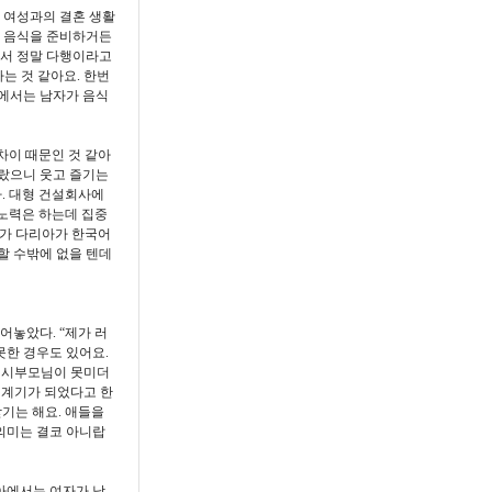
 여성과의 결혼 생활
아 음식을 준비하거든
어서 정말 다행이라고
는 것 같아요. 한번
국에서는 남자가 음식
차이 때문인 것 같아
자랐으니 웃고 즐기는
다. 대형 건설회사에
노력은 하는데 집중
다가 다리아가 한국어
할 수밖에 없을 텐데
어놓았다. “제가 러
못한 경우도 있어요.
는 시부모님이 못미더
 계기가 되었다고 한
받기는 해요. 애들을
의미는 결코 아니랍
아에서는 여자가 남