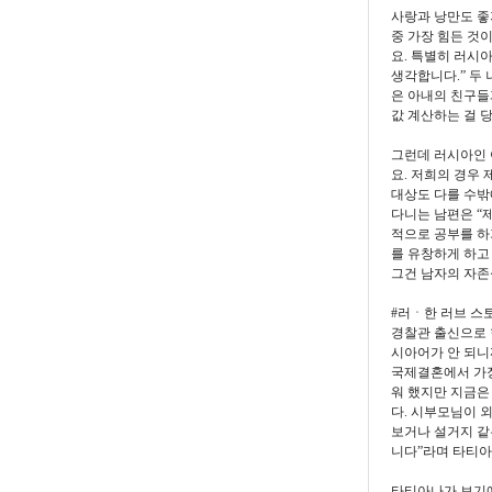
사랑과 낭만도 좋
중 가장 힘든 것
요. 특별히 러시
생각합니다.” 두
은 아내의 친구들
값 계산하는 걸 
그런데 러시아인 
요. 저희의 경우
대상도 다를 수밖
다니는 남편은 “
적으로 공부를 하
를 유창하게 하고
그건 남자의 자존
#러ㆍ한 러브 스토
경찰관 출신으로 현
시아어가 안 되니
국제결혼에서 가장
워 했지만 지금은
다. 시부모님이 
보거나 설거지 같
니다”라며 타티아
타티아나가 보기에