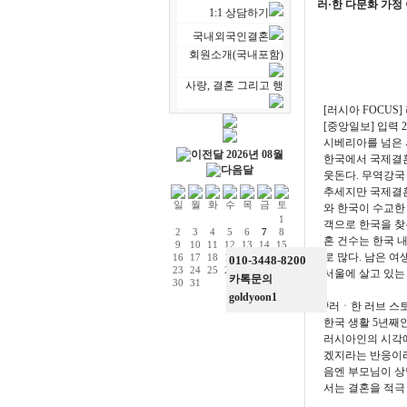
러·한 다문화 가정
1:1 상담하기
국내외국인결혼
회원소개(국내포함)
사랑, 결혼 그리고 행
[러시아 FOCUS
[중앙일보] 입력 2012.
시베리아를 넘은 
2026년 08월
한국에서 국제결혼은
웃돈다. 무역강국
추세지만 국제결혼
와 한국이 수교한
1
객으로 한국을 찾
2
3
4
5
6
7
8
혼 건수는 한국 
9
10
11
12
13
14
15
로 많다. 남은 
16
17
18
19
20
21
22
010-3448-8200
23
24
25
26
27
28
29
서울에 살고 있는
카톡문의
30
31
goldyoon1
#러ㆍ한 러브 스토
한국 생활 5년째
러시아인의 시각에
겠지라는 반응이라
음엔 부모님이 상
서는 결혼을 적극