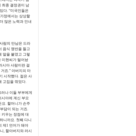
의 최종 결정권이 남
있다. “미국인들은
국 가정에서는 상상할
 더 많은 노력과 인내
두 사람의 만남은 드라
서 음식 쟁반을 들고
게 말을 붙였고 그렇
고 미현씨가 털어놨
 러시아 사람이란 걸
거죠.” 아버지의 마
기 시작했다. 젊은 사
내 고집을 꺾었다.
그러나 이들 부부에게
 러시아에 계신 부모
든요. 할머니가 손주
부담이 되는 거죠.
 키우는 장점에 대
하니까요. 첫째 다니
 제1 언어가 돼야
머니, 할아버지와 러시