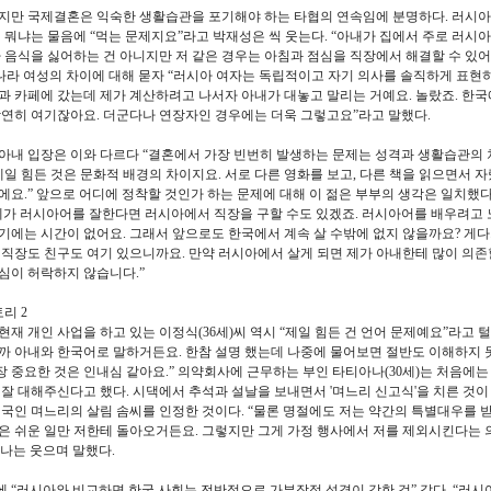
지만 국제결혼은 익숙한 생활습관을 포기해야 하는 타협의 연속임에 분명하다. 러시아
이 뭐냐는 물음에 “먹는 문제지요”라고 박재성은 씩 웃는다. “아내가 집에서 주로 러시
아 음식을 싫어하는 건 아니지만 저 같은 경우는 아침과 점심을 직장에서 해결할 수 있
 나라 여성의 차이에 대해 묻자 “러시아 여자는 독립적이고 자기 의사를 솔직하게 표현하
과 카페에 갔는데 제가 계산하려고 나서자 아내가 대놓고 말리는 거예요. 놀랐죠. 한
당연히 여기잖아요. 더군다나 연장자인 경우에는 더욱 그렇고요”라고 말했다.
아내 입장은 이와 다르다 “결혼에서 가장 빈번히 발생하는 문제는 성격과 생활습관의 
 제일 힘든 것은 문화적 배경의 차이지요. 서로 다른 영화를 보고, 다른 책을 읽으면서 
에요.” 앞으로 어디에 정착할 것인가 하는 문제에 대해 이 젊은 부부의 생각은 일치했
제가 러시아어를 잘한다면 러시아에서 직장을 구할 수도 있겠죠. 러시아어를 배우려고 
기에는 시간이 없어요. 그래서 앞으로도 한국에서 계속 살 수밖에 없지 않을까요? 게
 직장도 친구도 여기 있으니까요. 만약 러시아에서 살게 되면 제가 아내한테 많이 의존
심이 허락하지 않습니다.”
리 2
재 개인 사업을 하고 있는 이정식(36세)씨 역시 “제일 힘든 건 언어 문제예요”라고 털
까 아내와 한국어로 말하거든요. 한참 설명 했는데 나중에 물어보면 절반도 이해하지 
 중요한 것은 인내심 같아요.” 의약회사에 근무하는 부인 타티아나(30세)는 처음에
 잘 대해주신다고 했다. 시댁에서 추석과 설날을 보내면서 '며느리 신고식'을 치른 것이
외국인 며느리의 살림 솜씨를 인정한 것이다. “물론 명절에도 저는 약간의 특별대우를 
은 쉬운 일만 저한테 돌아오거든요. 그렇지만 그게 가정 행사에서 저를 제외시킨다는 
나는 웃으며 말했다.
 “러시아와 비교하면 한국 사회는 전반적으로 가부장적 성격이 강한 것” 같다. “러시