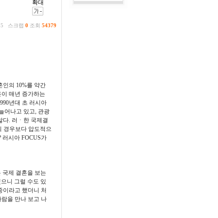
35
스크랩
0
조회
54379
혼인의 10%를 약간
혼이 매년 증가하는
990년대 초 러시아
늘어나고 있고, 관광
않다. 러ㆍ한 국제결
대의 경우보다 압도적으
 러시아 FOCUS가
는 국제 결혼을 보는
됐으니 그럴 수도 있
 중이라고 했더니 처
람을 만나 보고 나