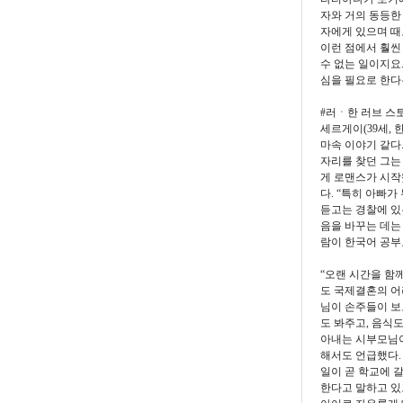
자와 거의 동등한
자에게 있으며 때
이런 점에서 훨씬
수 없는 일이지요
심을 필요로 한다
#러ㆍ한 러브 스토
세르게이(39세, 
마속 이야기 같다
자리를 찾던 그는
게 로맨스가 시작
다. “특히 아빠
듣고는 경찰에 있
음을 바꾸는 데는
람이 한국어 공부
“오랜 시간을 함
도 국제결혼의 어
님이 손주들이 보
도 봐주고, 음식
아내는 시부모님이
해서도 언급했다.
일이 곧 학교에 
한다고 말하고 있