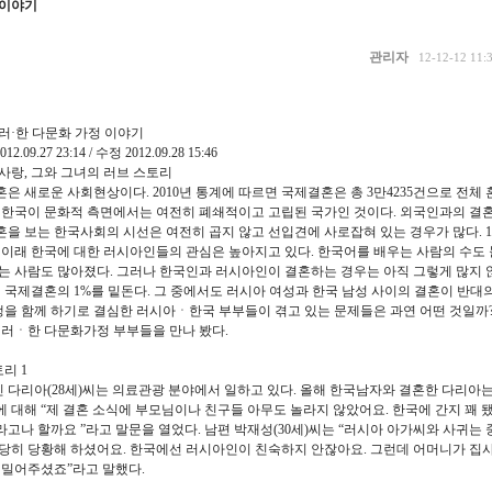
 이야기
관리자
12-12-12 11:
] 러·한 다문화 가정 이야기
09.27 23:14 / 수정 2012.09.28 15:46
사랑, 그와 그녀의 러브 스토리
 새로운 사회현상이다. 2010년 통계에 따르면 국제결혼은 총 3만4235건으로 전체 
 한국이 문화적 측면에서는 여전히 폐쇄적이고 고립된 국가인 것이다. 외국인과의 결
을 보는 한국사회의 시선은 여전히 곱지 않고 선입견에 사로잡혀 있는 경우가 많다. 1
 이래 한국에 대한 러시아인들의 관심은 높아지고 있다. 한국어를 배우는 사람의 수도 
는 사람도 많아졌다. 그러나 한국인과 러시아인이 결혼하는 경우는 아직 그렇게 많지 
내 국제결혼의 1%를 밑돈다. 그 중에서도 러시아 여성과 한국 남성 사이의 결혼이 반
여생을 함께 하기로 결심한 러시아ㆍ한국 부부들이 겪고 있는 문제들은 과연 어떤 것일까?
 러ㆍ한 다문화가정 부부들을 만나 봤다.
리 1
인 다리아(28세)씨는 의료관광 분야에서 일하고 있다. 올해 한국남자와 결혼한 다리아
 대해 “제 결혼 소식에 부모님이나 친구들 아무도 놀라지 않았어요. 한국에 간지 꽤 
고나 할까요 ”라고 말문을 열었다. 남편 박재성(30세)씨는 “러시아 아가씨와 사귀는
당히 당황해 하셨어요. 한국에선 러시아인이 친숙하지 안잖아요. 그런데 어머니가 집사
 밀어주셨죠”라고 말했다.