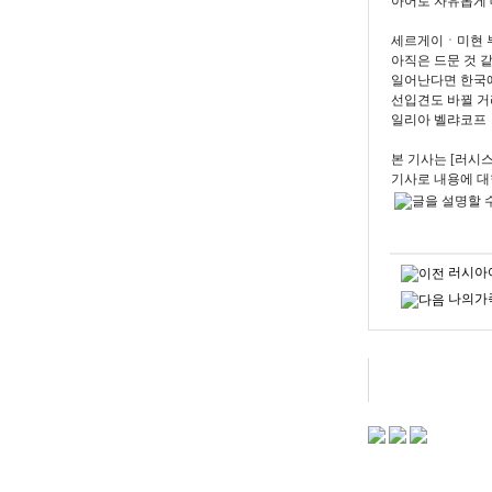
아어로 자유롭게 
세르게이ㆍ미현 부
아직은 드문 것 
일어난다면 한국에
선입견도 바뀔 거
일리아 벨랴코프
본 기사는 [러시스카
기사로 내용에 대
러시아
나의가족