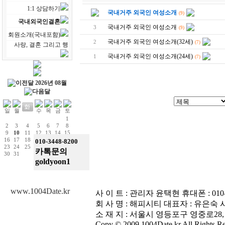
1:1 상담하기
국내거주 외국인 여성소개
(9)
국내외국인결혼
국내거주 외국인 여성소개
3
(9)
회원소개(국내포함)
국내거주 외국인 여성소개(32세)
2
(7)
사랑, 결혼 그리고 행
국내거주 외국인 여성소개(24세)
1
(7)
2026년 08월
1
2
3
4
5
6
7
8
9
10
11
12
13
14
15
16
17
18
19
20
21
22
010-3448-8200
23
24
25
26
27
28
29
카톡문의
30
31
goldyoon1
www.1004Date.kr
사 이 트 : 관리자 윤택현 휴대폰 : 010-3448
회 사 명 : 해피시티 대표자 : 유은숙 사업
소 재 지 : 서울시 영등포구 영중로28,
Copy © 2009 1004Date.kr All Rights Re