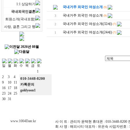
1:1 상담하기
국내거주 외국인 여성소개
(9)
국내외국인결혼
국내거주 외국인 여성소개
3
(9)
회원소개(국내포함)
국내거주 외국인 여성소개(32세)
2
(7)
사랑, 결혼 그리고 행
국내거주 외국인 여성소개(24세)
1
(7)
2026년 08월
1
2
3
4
5
6
7
8
010-3448-8200
9
10
11
12
13
14
15
카톡문의
16
17
18
19
20
21
22
goldyoon1
23
24
25
26
27
28
29
30
31
www.1004Date.kr
사 이 트 : 관리자 윤택현 휴대폰 : 010-3448-8200 전화 :
회 사 명 : 해피시티 대표자 : 유은숙 사업자번호 : 10